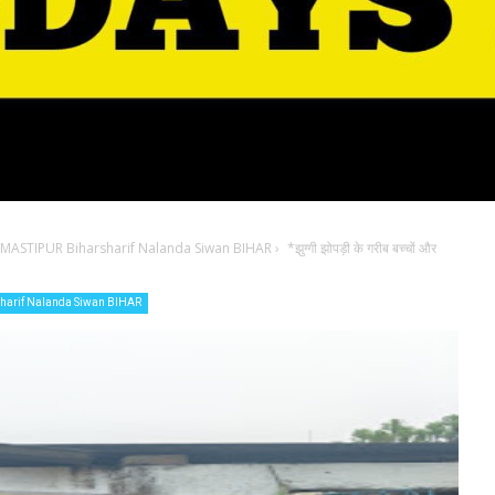
ASTIPUR Biharsharif Nalanda Siwan BIHAR
›
*झुग्गी झोपड़ी के गरीब बच्चों और
arif Nalanda Siwan BIHAR