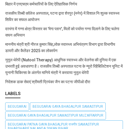
बिहार में एनएचएम कर्मचारियों के लिए ऐतिहासिक निर्णय
राजकीय तिब्बी कॉलेज अस्पताल, पटना द्वारा शेरपुर (मनेर) में विशाल निःशुल्क स्वास्थ्य
शिविर का सफल आयोजन
दरभंगा में गन्ना क्षेत्र विस्तार का 'मेगा प्लान', मिलों को पर्याप्त गन्ना दिलाने के लिए चलेगा
सघन अभियान
माननीय मंत्री श्री नीरज कुमार सिंह,लोक स्वास्थ्य अभियंत्रण विभाग द्वारा विभागीय
डायरी और कैलेंडर 2025 का लोकार्पण
नुतूल थेरेपी (Nutool Therapy) आधुनिक स्वास्थ्य और वेलनेस की दुनिया में एक
उभरती हुई अवधारणा है। राजकीय तिब्बी अस्पताल पटना के न्यूरो रिहैबिलिटेशन यूनिट में
युनानी चिकित्सा के अंतर्गत मानिये मंत्री ने करवाया नुतूल थेरेपी
निदेशक डाक सेवाएं श्रीमती प्रियंका जैन का पटना जीपीओ दौरा
LABELS
BEGUSARAI
BEGUSARAI GAYA BHAGALPUR SAMASTIPUR
BEGUSARAI GAYA BHAGALPUR SAMASTIPUR MUZAFFARPUR
BEGUSARAI PATNA GAYA BHAGALPUR राजगीर SAMASTIPUR
BIHARSHARIF NALANDA SIWAN BIHAR