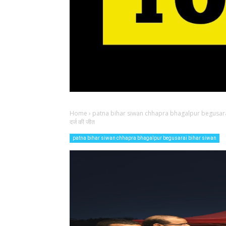
Home
›
patna bihar siwan chhapra bhagalpur begusara
दर्ज की जीत
patna bihar siwan chhapra bhagalpur begusarai bihar siwan