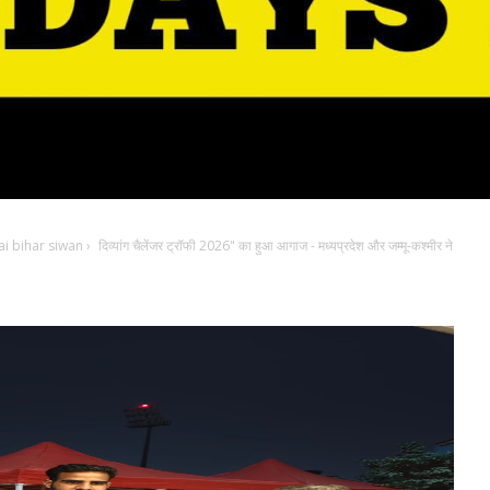
i bihar siwan
›
दिव्यांग चैलेंजर ट्रॉफी 2026" का हुआ आगाज - मध्यप्रदेश और जम्मू-कश्मीर ने