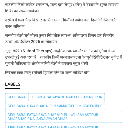
राजकीय तिब्बी कॉलेज अस्पताल, पटना द्वारा शेरपुर (मनेर) में विशाल निःशुल्क स्वास्थ्य
शिविर का सफल आयोजन
दरभंगा में गन्ना क्षेत्र विस्तार का 'मेगा प्लान', मिलों को पर्याप्त गन्ना दिलाने के लिए चलेगा
सघन अभियान
माननीय मंत्री श्री नीरज कुमार सिंह,लोक स्वास्थ्य अभियंत्रण विभाग द्वारा विभागीय
डायरी और कैलेंडर 2025 का लोकार्पण
नुतूल थेरेपी (Nutool Therapy) आधुनिक स्वास्थ्य और वेलनेस की दुनिया में एक
उभरती हुई अवधारणा है। राजकीय तिब्बी अस्पताल पटना के न्यूरो रिहैबिलिटेशन यूनिट में
युनानी चिकित्सा के अंतर्गत मानिये मंत्री ने करवाया नुतूल थेरेपी
निदेशक डाक सेवाएं श्रीमती प्रियंका जैन का पटना जीपीओ दौरा
LABELS
BEGUSARAI
BEGUSARAI GAYA BHAGALPUR SAMASTIPUR
BEGUSARAI GAYA BHAGALPUR SAMASTIPUR MUZAFFARPUR
BEGUSARAI PATNA GAYA BHAGALPUR राजगीर SAMASTIPUR
BIHARSHARIF NALANDA SIWAN BIHAR
BEGUSARAI PATNA GAYA BHAGALPUR राजगीर SAMASTIPUR