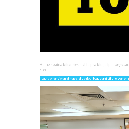
Home
›
patna bihar siwan chhapra bhagalpur begusara
यादव
patna bihar siwan chhapra bhagalpur begusarai bihar siwan ch