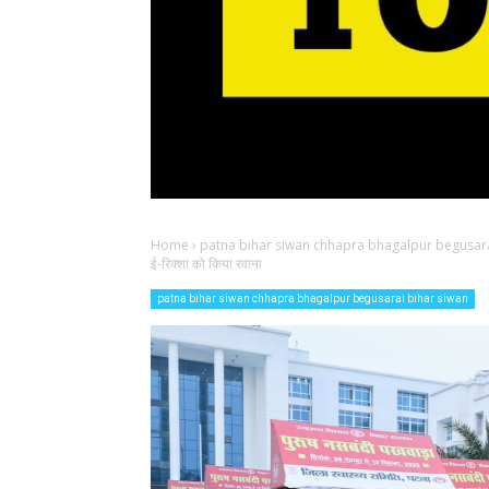
Home
›
patna bihar siwan chhapra bhagalpur begusara
ई-रिक्शा को किया रवाना
patna bihar siwan chhapra bhagalpur begusarai bihar siwan