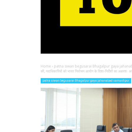
Home
›
patna siwan begusarai Bhagalpur gaya jahana
की, पदाधिकारियों को भारत निर्वाचन आयोग के दिशा-निर्देशों का अक्षरशः 
patna siwan begusarai Bhagalpur gaya jahanabad samastipur