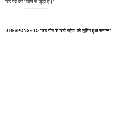
छठ पर्व की भक्ति से जुड़ा है।”
———————
0 RESPONSE TO "छठ गीत ‘हे छठी मईया’ की शूटिंग हुआ सम्पन्न"