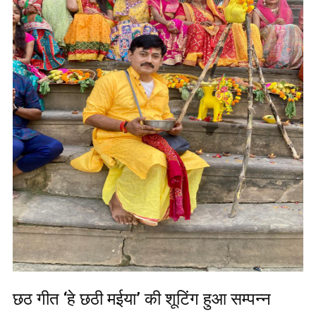
छठ गीत ‘हे छठी मईया’ की शूटिंग हुआ सम्पन्न