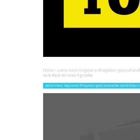
Home
›
patna siwan begusarai Bhagalpur gaya jahana
मंच के सैकड़ों लोग भाजपा में हुए शामिल
patna siwan begusarai Bhagalpur gaya jahanabad samastipur 