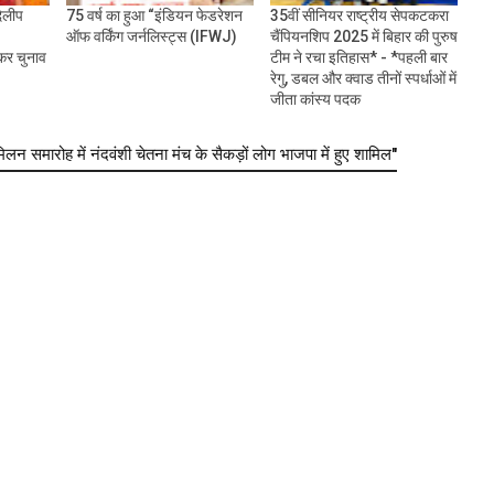
दिलीप
75 वर्ष का हुआ “इंडियन फेडरेशन
35वीं सीनियर राष्ट्रीय सेपकटकरा
ऑफ वर्किंग जर्नलिस्ट्स (IFWJ)
चैंपियनशिप 2025 में बिहार की पुरुष
 कर चुनाव
टीम ने रचा इतिहास* - *पहली बार
रेगु, डबल और क्वाड तीनों स्पर्धाओं में
जीता कांस्य पदक
मारोह में नंदवंशी चेतना मंच के सैकड़ों लोग भाजपा में हुए शामिल"