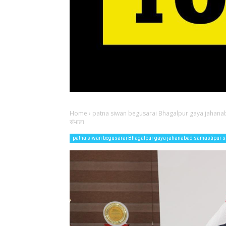
Home
›
patna siwan begusarai Bhagalpur gaya jahana
संभाला
patna siwan begusarai Bhagalpur gaya jahanabad samastipur 