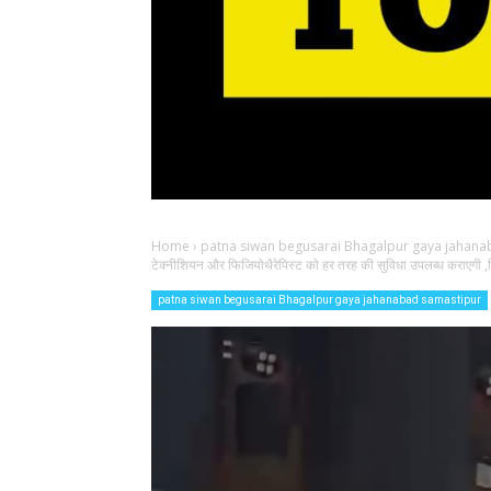
Home
›
patna siwan begusarai Bhagalpur gaya jahana
टेक्नीशियन और फिजियोथैरेपिस्ट को हर तरह की सुविधा उपलब्ध कराएगी ,ज
patna siwan begusarai Bhagalpur gaya jahanabad samastipur