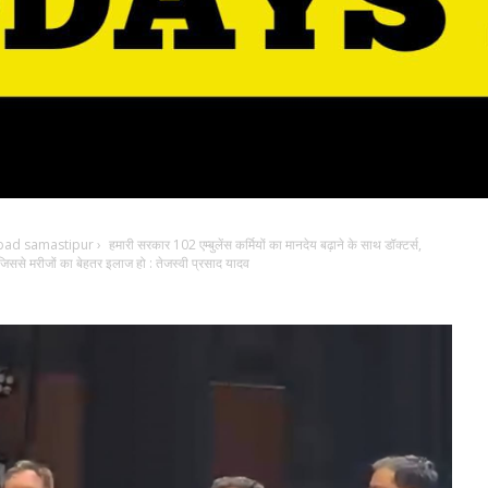
bad samastipur
›
हमारी सरकार 102 एम्बुलेंस कर्मियों का मानदेय बढ़ाने के साथ डॉक्टर्स,
िससे मरीजों का बेहतर इलाज हो : तेजस्वी प्रसाद यादव