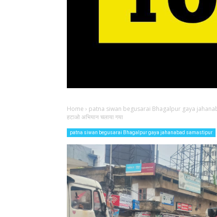
Home
›
patna siwan begusarai Bhagalpur gaya jahana
हटाओ अभियान चलाया गया
patna siwan begusarai Bhagalpur gaya jahanabad samastipur