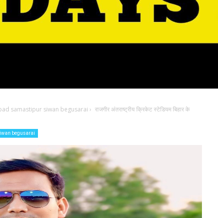
bad samastipur siwan begusarai
›
राजगीर अंतराष्ट्रीय क्रिकेट स्टेडियम बिहार के
iwan begusarai