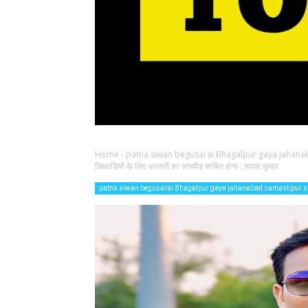
Home
›
patna siwan begusarai Bhagalpur gaya jahana
खिलाड़ियों के लिए अवसरों का लांचपैड साबित होगा : रूपक कुमार
patna siwan begusarai Bhagalpur gaya jahanabad samastipur s