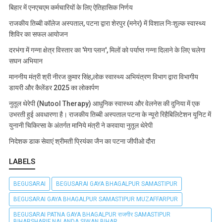
बिहार में एनएचएम कर्मचारियों के लिए ऐतिहासिक निर्णय
राजकीय तिब्बी कॉलेज अस्पताल, पटना द्वारा शेरपुर (मनेर) में विशाल निःशुल्क स्वास्थ्य
शिविर का सफल आयोजन
दरभंगा में गन्ना क्षेत्र विस्तार का 'मेगा प्लान', मिलों को पर्याप्त गन्ना दिलाने के लिए चलेगा
सघन अभियान
माननीय मंत्री श्री नीरज कुमार सिंह,लोक स्वास्थ्य अभियंत्रण विभाग द्वारा विभागीय
डायरी और कैलेंडर 2025 का लोकार्पण
नुतूल थेरेपी (Nutool Therapy) आधुनिक स्वास्थ्य और वेलनेस की दुनिया में एक
उभरती हुई अवधारणा है। राजकीय तिब्बी अस्पताल पटना के न्यूरो रिहैबिलिटेशन यूनिट में
युनानी चिकित्सा के अंतर्गत मानिये मंत्री ने करवाया नुतूल थेरेपी
निदेशक डाक सेवाएं श्रीमती प्रियंका जैन का पटना जीपीओ दौरा
LABELS
BEGUSARAI
BEGUSARAI GAYA BHAGALPUR SAMASTIPUR
BEGUSARAI GAYA BHAGALPUR SAMASTIPUR MUZAFFARPUR
BEGUSARAI PATNA GAYA BHAGALPUR राजगीर SAMASTIPUR
BIHARSHARIF NALANDA SIWAN BIHAR