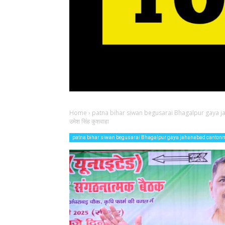
Home
›
patna bihar siwan begusarai Bhagalpur gaya 
उमेश सिंह कुशवाहा
patna bihar siwan begusarai Bhagalpur gaya jahanabad canton