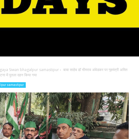
 gaya Siwan bhagalpur samastipur
›
बाबा साहेब डॉ भीमराव अंबेडकर पर गृहमंत्री अमित
ना में पुतला दहन किया गया
alpur samastipur