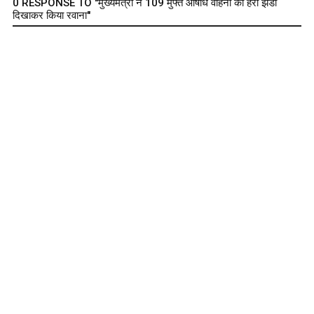
0 RESPONSE TO "मुख्यमंत्री ने 109 मुफ्त औषधि वाहनों को हरी झंडी
दिखाकर किया रवाना"