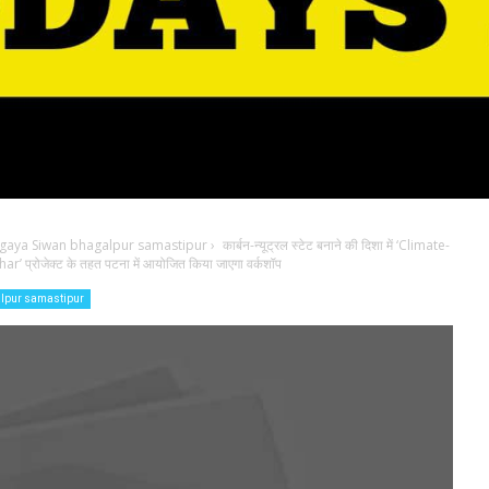
 gaya Siwan bhagalpur samastipur
›
कार्बन-न्यूट्रल स्टेट बनाने की दिशा में ‘Climate-
रोजेक्ट के तहत पटना में आयोजित किया जाएगा वर्कशॉप
alpur samastipur