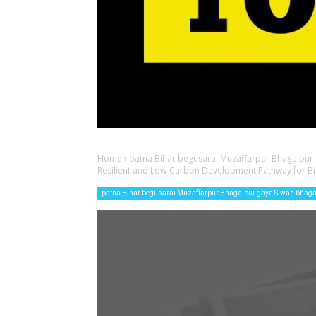
Home
›
patna Bihar begusarai Muzaffarpur Bhagalpur
Resilient and Low-Carbon Development Pathway for Bihar’ प्
patna Bihar begusarai Muzaffarpur Bhagalpur gaya Siwan bhag