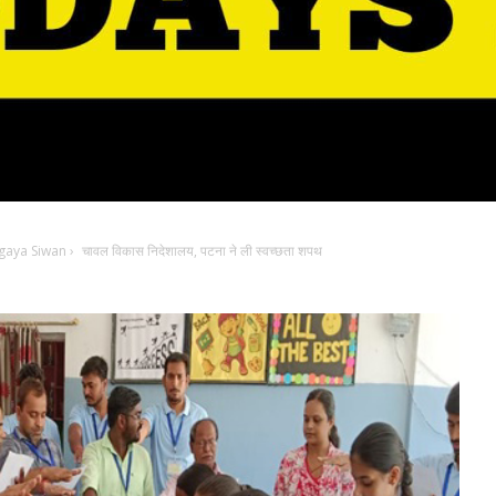
gaya Siwan
›
चावल विकास निदेशालय, पटना ने ली स्वच्छता शपथ