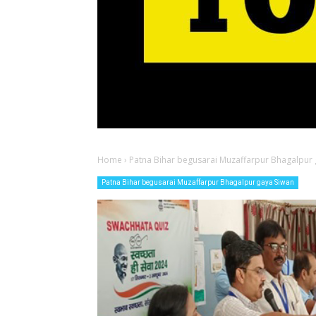
Home
›
Patna Bihar begusarai Muzaffarpur Bhagalpur 
Patna Bihar begusarai Muzaffarpur Bhagalpur gaya Siwan