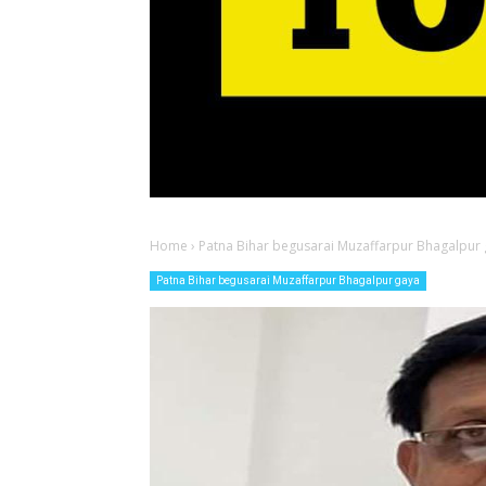
Home
›
Patna Bihar begusarai Muzaffarpur Bhagalpur
Patna Bihar begusarai Muzaffarpur Bhagalpur gaya