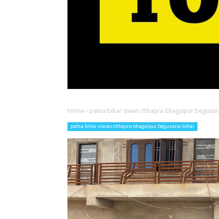
Home
›
patna bihar siwan chhapra bhagalpur begusara
patna bihar siwan chhapra bhagalpur begusarai bihar