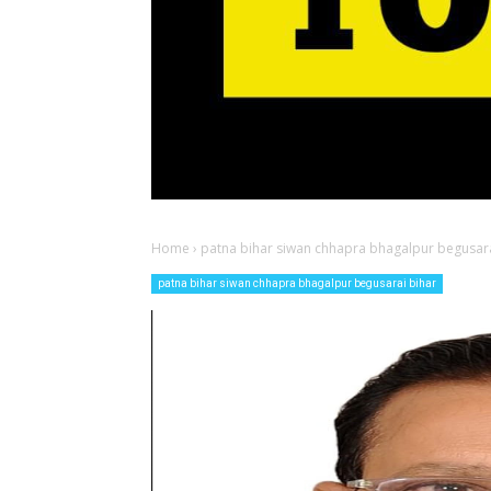
Home
›
patna bihar siwan chhapra bhagalpur begusara
patna bihar siwan chhapra bhagalpur begusarai bihar