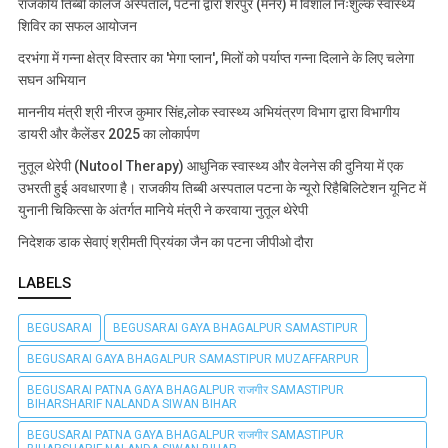
राजकीय तिब्बी कॉलेज अस्पताल, पटना द्वारा शेरपुर (मनेर) में विशाल निःशुल्क स्वास्थ्य
शिविर का सफल आयोजन
दरभंगा में गन्ना क्षेत्र विस्तार का 'मेगा प्लान', मिलों को पर्याप्त गन्ना दिलाने के लिए चलेगा
सघन अभियान
माननीय मंत्री श्री नीरज कुमार सिंह,लोक स्वास्थ्य अभियंत्रण विभाग द्वारा विभागीय
डायरी और कैलेंडर 2025 का लोकार्पण
नुतूल थेरेपी (Nutool Therapy) आधुनिक स्वास्थ्य और वेलनेस की दुनिया में एक
उभरती हुई अवधारणा है। राजकीय तिब्बी अस्पताल पटना के न्यूरो रिहैबिलिटेशन यूनिट में
युनानी चिकित्सा के अंतर्गत मानिये मंत्री ने करवाया नुतूल थेरेपी
निदेशक डाक सेवाएं श्रीमती प्रियंका जैन का पटना जीपीओ दौरा
LABELS
BEGUSARAI
BEGUSARAI GAYA BHAGALPUR SAMASTIPUR
BEGUSARAI GAYA BHAGALPUR SAMASTIPUR MUZAFFARPUR
BEGUSARAI PATNA GAYA BHAGALPUR राजगीर SAMASTIPUR
BIHARSHARIF NALANDA SIWAN BIHAR
BEGUSARAI PATNA GAYA BHAGALPUR राजगीर SAMASTIPUR