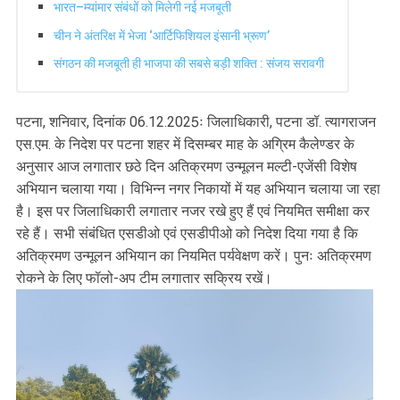
भारत–म्यांमार संबंधों को मिलेगी नई मजबूती
चीन ने अंतरिक्ष में भेजा ‘आर्टिफिशियल इंसानी भ्रूण’
संगठन की मजबूती ही भाजपा की सबसे बड़ी शक्ति : संजय सरावगी
पटना, शनिवार, दिनांक 06.12.2025ः जिलाधिकारी, पटना डॉ. त्यागराजन
एस.एम. के निदेश पर पटना शहर में दिसम्बर माह के अग्रिम कैलेण्डर के
अनुसार आज लगातार छठे दिन अतिक्रमण उन्मूलन मल्टी-एजेंसी विशेष
अभियान चलाया गया। विभिन्न नगर निकायों में यह अभियान चलाया जा रहा
है। इस पर जिलाधिकारी लगातार नजर रखे हुए हैं एवं नियमित समीक्षा कर
रहे हैं। सभी संबंधित एसडीओ एवं एसडीपीओ को निदेश दिया गया है कि
अतिक्रमण उन्मूलन अभियान का नियमित पर्यवेक्षण करें। पुनः अतिक्रमण
रोकने के लिए फॉलो-अप टीम लगातार सक्रिय रखें।