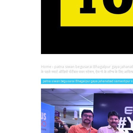
Home
›
patna siwan begusarai Bhagalpur gaya jahana
के पहले स्मार्ट ऑडियो पोर्टेबल पावर स्टेशन, ऐज गो के लॉन्च के लिए आदित
patna siwan begusarai Bhagalpur gaya jahanabad samastipur 