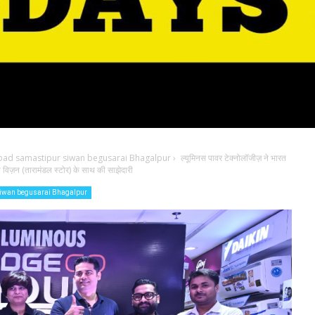
bad samastipur siwan begusarai Bhagalpur
›
ल्यूमिनस पावर टेक्नोलॉजीज़ ने भारत
्य विज़न (तारामंडल स्टोर) के साथ की साझेदारी
siwan begusarai Bhagalpur