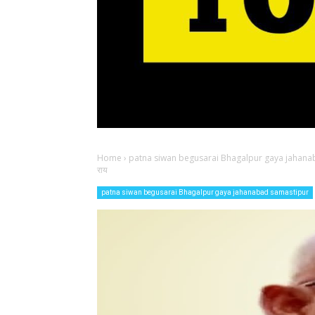
Home
›
patna siwan begusarai Bhagalpur gaya jahana
राय
patna siwan begusarai Bhagalpur gaya jahanabad samastipur