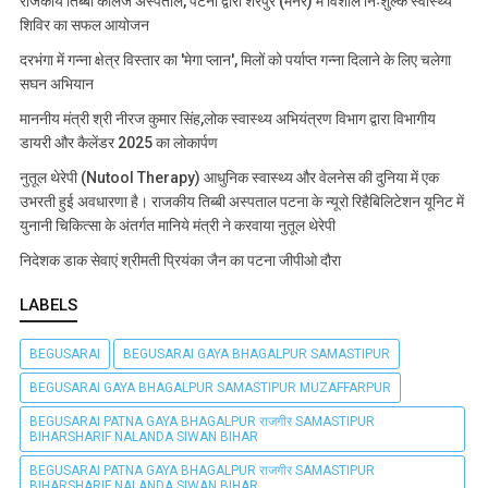
राजकीय तिब्बी कॉलेज अस्पताल, पटना द्वारा शेरपुर (मनेर) में विशाल निःशुल्क स्वास्थ्य
शिविर का सफल आयोजन
दरभंगा में गन्ना क्षेत्र विस्तार का 'मेगा प्लान', मिलों को पर्याप्त गन्ना दिलाने के लिए चलेगा
सघन अभियान
माननीय मंत्री श्री नीरज कुमार सिंह,लोक स्वास्थ्य अभियंत्रण विभाग द्वारा विभागीय
डायरी और कैलेंडर 2025 का लोकार्पण
नुतूल थेरेपी (Nutool Therapy) आधुनिक स्वास्थ्य और वेलनेस की दुनिया में एक
उभरती हुई अवधारणा है। राजकीय तिब्बी अस्पताल पटना के न्यूरो रिहैबिलिटेशन यूनिट में
युनानी चिकित्सा के अंतर्गत मानिये मंत्री ने करवाया नुतूल थेरेपी
निदेशक डाक सेवाएं श्रीमती प्रियंका जैन का पटना जीपीओ दौरा
LABELS
BEGUSARAI
BEGUSARAI GAYA BHAGALPUR SAMASTIPUR
BEGUSARAI GAYA BHAGALPUR SAMASTIPUR MUZAFFARPUR
BEGUSARAI PATNA GAYA BHAGALPUR राजगीर SAMASTIPUR
BIHARSHARIF NALANDA SIWAN BIHAR
BEGUSARAI PATNA GAYA BHAGALPUR राजगीर SAMASTIPUR
BIHARSHARIF NALANDA SIWAN BIHAR