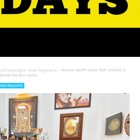
bad samastipur siwan begusarai
›
जायसवाल सर्ववर्गीय महासभा दिल्ली (एनसीआर) के
ोगा दीपावली मंगल मिलन समारोह।
iwan begusarai