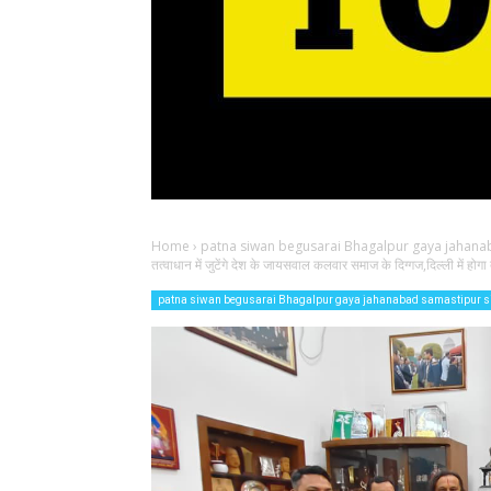
Home
›
patna siwan begusarai Bhagalpur gaya jahana
तत्वाधान में जुटेंगे देश के जायसवाल कलवार समाज के दिग्गज,दिल्ली में ह
patna siwan begusarai Bhagalpur gaya jahanabad samastipur s