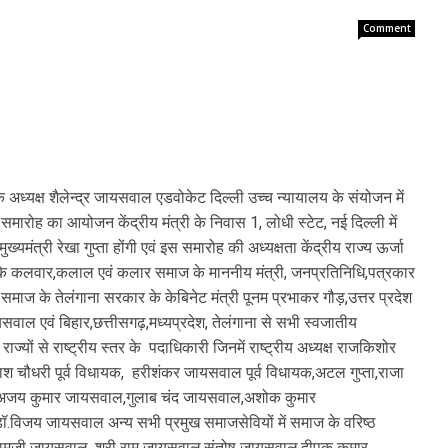
Comment
अध्यक्ष शैलेन्द्र जायसवाल एडवोकेट दिल्ली उच्च न्यायालय के संयोजन में
ारोह का आयोजन केंद्रीय मंत्री के निवास 1, लोधी स्टेट, नई दिल्ली में
यमंत्री रेखा गुप्ता होंगी एवं इस समारोह की अध्यक्षता केंद्रीय राज्य ऊर्जा
े देश के कलवार,कलाल एवं कलार समाज के माननीय मंत्री, जनप्रतिनिधि,पत्रकार
समाज के तेलंगाना सरकार के केबिनेट मंत्री पूनम प्रभाकर गौड़,उत्तर प्रदेश
ायसवाल एवं बिहार,छत्तीसगढ़,मध्यप्रदेश, तेलंगाना से सभी स्वजातीय
्यों से राष्ट्रीय स्तर के पदाधिकारी जिनमें राष्ट्रीय अध्यक्ष राजकिशोर
काश चौधरी पूर्व विधायक, हरीशंकर जायसवाल पूर्व विधायक,अटल गुप्ता,राजा
ार,अजय कुमार जायसवाल,गुलाब चंद जायसवाल,अशोक कुमार
विजय जायसवाल अन्य सभी प्रमुख समाजसेवियों में समाज के वरिष्ठ
रे,रामजी जायसवाल, श्री राम जायसवाल,संतोष जायसवाल,दीपक कुमार