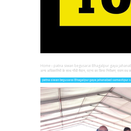
Home
›
patna siwan begusarai Bhagalpur gaya jahana
अन्य अधिकारियों के साथ गाँधी मैदान, पटना का किया निरीक्षण; रावण वध क
patna siwan begusarai Bhagalpur gaya jahanabad samastipur s