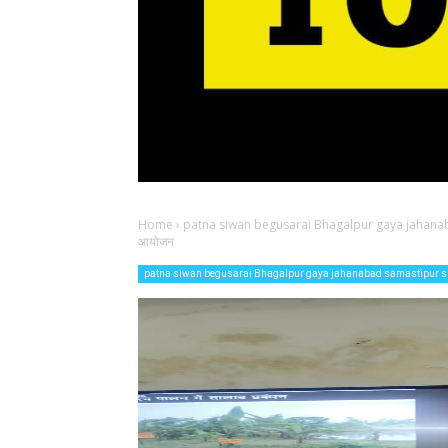
Home
›
patna siwan begusarai Bhagalpur gaya jahana
आयोजन
patna siwan begusarai Bhagalpur gaya jahanabad samastipur 