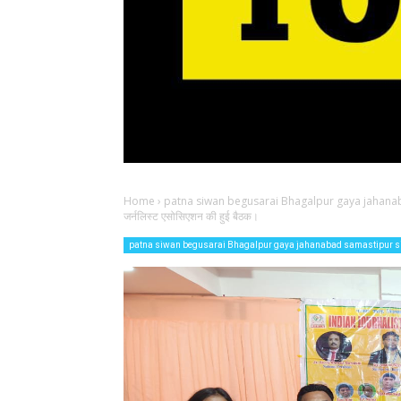
Home
›
patna siwan begusarai Bhagalpur gaya jahana
जर्नलिस्ट एसोसिएशन की हुई बैठक।
patna siwan begusarai Bhagalpur gaya jahanabad samastipur 