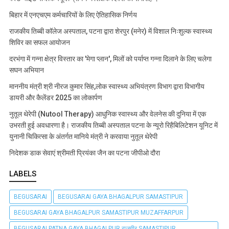
बिहार में एनएचएम कर्मचारियों के लिए ऐतिहासिक निर्णय
राजकीय तिब्बी कॉलेज अस्पताल, पटना द्वारा शेरपुर (मनेर) में विशाल निःशुल्क स्वास्थ्य
शिविर का सफल आयोजन
दरभंगा में गन्ना क्षेत्र विस्तार का 'मेगा प्लान', मिलों को पर्याप्त गन्ना दिलाने के लिए चलेगा
सघन अभियान
माननीय मंत्री श्री नीरज कुमार सिंह,लोक स्वास्थ्य अभियंत्रण विभाग द्वारा विभागीय
डायरी और कैलेंडर 2025 का लोकार्पण
नुतूल थेरेपी (Nutool Therapy) आधुनिक स्वास्थ्य और वेलनेस की दुनिया में एक
उभरती हुई अवधारणा है। राजकीय तिब्बी अस्पताल पटना के न्यूरो रिहैबिलिटेशन यूनिट में
युनानी चिकित्सा के अंतर्गत मानिये मंत्री ने करवाया नुतूल थेरेपी
निदेशक डाक सेवाएं श्रीमती प्रियंका जैन का पटना जीपीओ दौरा
LABELS
BEGUSARAI
BEGUSARAI GAYA BHAGALPUR SAMASTIPUR
BEGUSARAI GAYA BHAGALPUR SAMASTIPUR MUZAFFARPUR
BEGUSARAI PATNA GAYA BHAGALPUR राजगीर SAMASTIPUR