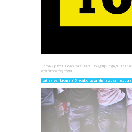
Home
›
patna siwan begusarai Bhagalpur gaya jahana
मंत्री शिवराज सिंह चौहान
patna siwan begusarai Bhagalpur gaya jahanabad samastipur 