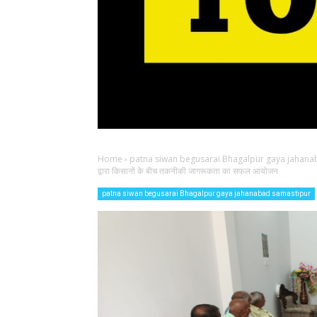
Home
›
patna siwan begusarai Bhagalpur gaya jahana
द्वारा किसानों के बीच तकनीकी जागरूकता का सफल आयोजन
patna siwan begusarai Bhagalpur gaya jahanabad samastipur