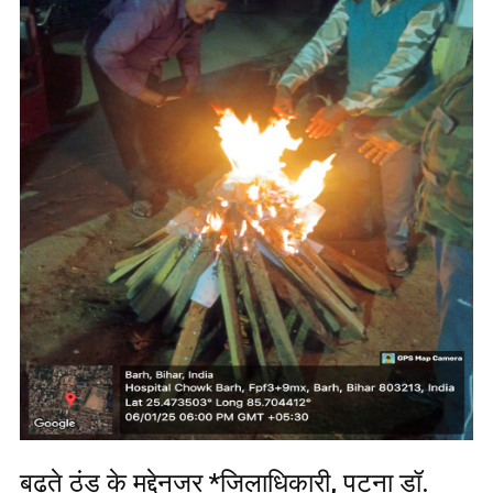
बढ़ते ठंड के मद्देनजर *जिलाधिकारी, पटना डॉ.