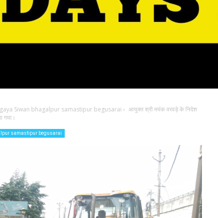
 gaya Siwan bhagalpur samastipur begusarai
›
आयुक्त श्री मयंक वरवड़े के निदेश
या गया।
alpur samastipur begusarai