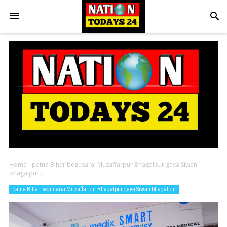
search
Home
›
patna Bihar begusarai Muzaffarpur Bhagalpur gaya Siwan
bhagalpur
›
patna Bihar begusarai Muzaffarpur Bhagalpur gaya Siwan bhagalpur