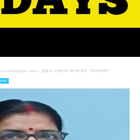
bad samastipur siwan
›
बुराई पर अच्छाई की जीत का पर्व है - “विजयादशमी”*
siwan