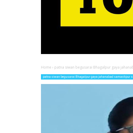
Home
›
patna siwan begusarai Bhagalpur gaya jahana
patna siwan begusarai Bhagalpur gaya jahanabad samastipur 