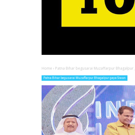
Home
›
Patna Bihar begusarai Muzaffarpur Bhagalpur 
Patna Bihar begusarai Muzaffarpur Bhagalpur gaya Siwan