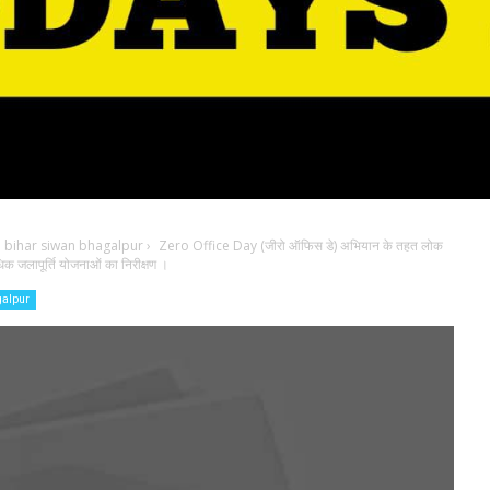
 bihar siwan bhagalpur
›
Zero Office Day (जीरो ऑफिस डे) अभियान के तहत लोक
धिक जलापूर्ति योजनाओं का निरीक्षण ।
galpur